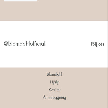
@blomdahlofficial
Följ oss
Blomdahl
Hjälp
Kvalitet
ÅF inloggning