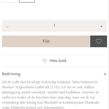
Antal
+
*
−
S
Hitta butik
Beskrivning
Lyft din outfit med ett silvrigt, hudvänligt halsband. Detta halsband är
tillverkat i högkvalitativt rostfritt stål (316L) och har en unik, hållbar
ytbeläggning särskilt utvecklad i samråd med hudläkare. Smycken så
snälla mot huden att du kan bära dem varje dag, även om du har
nickelallergi eller känslig hud. Blomdahl är kvalitetsmycken tillverkade
under fullständig kontroll och dokumentation.