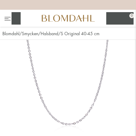
+
+
+
+
0
Sök
Blomdahl
Smycken
Halsband
S Original 40-45 cm
Se alla
Nässmycken