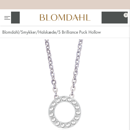
+
+
+
+
0
Søg
Blomdahl
Smykker
Halskæde
S Brilliance Puck Hollow
Se alt
Næsesmykker