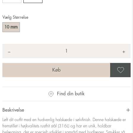
Vælg Størrelse
mm
10
Antal
+
*
−
G
Find din butik
Beskrivelse
Løft dit outfit med en hudvenlig halskæde i sølvfinish. Denne halskæde er
fremstillet i højkvalitets rustfrit stål (316L) og har en unik, holdbar
belægning, der er specielt udviklet i samråd med hudlæger. Smykker så