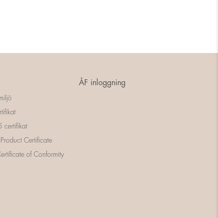
ÅF inloggning
miljö
tifikat
certifikat
 Product Certificate
rtificate of Conformity