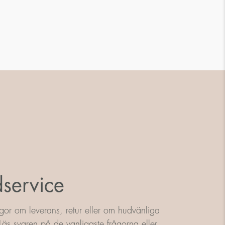
service
gor om leverans, retur eller om hudvänliga
äs svaren på de vanligaste frågorna eller