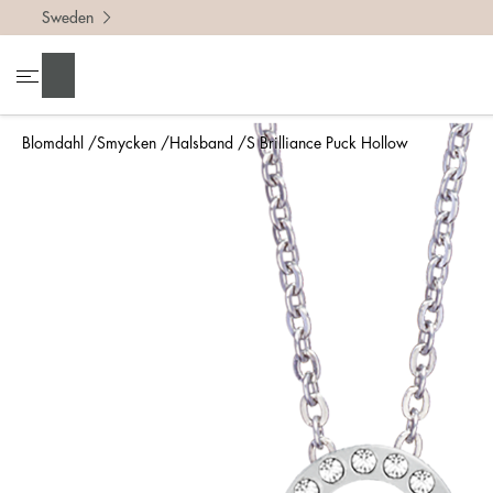
Sweden
Sök
Blomdahl
Smycken
Halsband
S Brilliance Puck Hollow