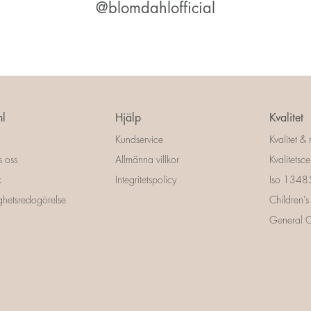
@blomdahlofficial
l
Hjälp
Kvalitet
Kundservice
Kvalitet & 
s oss
Allmänna villkor
Kvalitetscer
k
Integritetspolicy
Iso 13485 
ighetsredogörelse
Children's
General Ce