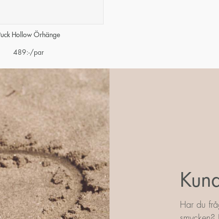
Puck Hollow Örhänge
489
:-
/par
Kund
Har du frå
smycken? L