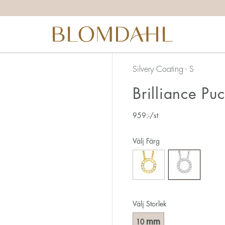
Silvery Coating - S
Brilliance P
959
:-
/st
Välj Färg
Välj Storlek
mm
10