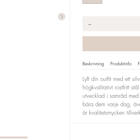
Antal
*
−
Beskrivning
Produktinfo
F
Lyft din outfit med ett si
högkvalitativt rostfritt s
utvecklad i samråd med
bära dem varje dag, äve
är kvalitetsmycken tillv