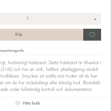
+
Spar
örpackningsinfo
lvrigt, hudvänligt halsband. Detta halsband är tillverkat i
tål (316L) och har en unik, hållbar ytbeläggning särskilt
 hudläkare. Smycken så snälla mot huden att du kan
n om du har nickelallergi eller känslig hud. Blomdahl
erkade under fullständig kontroll och dokumentation.
Hitta butik