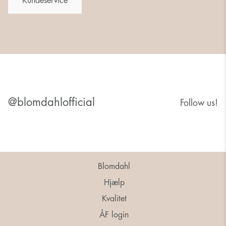
Kundeservice
@blomdahlofficial
Follow us!
Blomdahl
Hjælp
Kvalitet
ÅF login