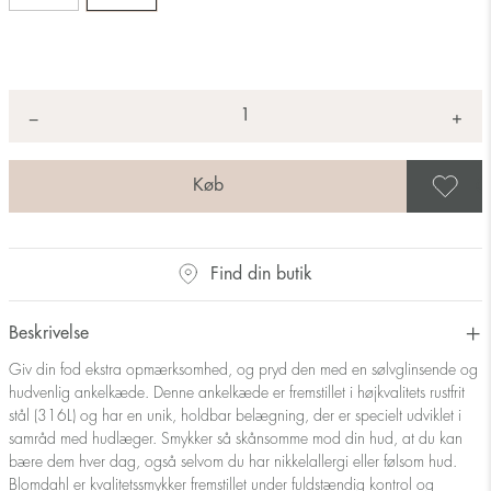
Antal
+
*
−
G
Find din butik
Beskrivelse
Giv din fod ekstra opmærksomhed, og pryd den med en sølvglinsende og
hudvenlig ankelkæde. Denne ankelkæde er fremstillet i højkvalitets rustfrit
stål (316L) og har en unik, holdbar belægning, der er specielt udviklet i
samråd med hudlæger. Smykker så skånsomme mod din hud, at du kan
bære dem hver dag, også selvom du har nikkelallergi eller følsom hud.
Blomdahl er kvalitetssmykker fremstillet under fuldstændig kontrol og