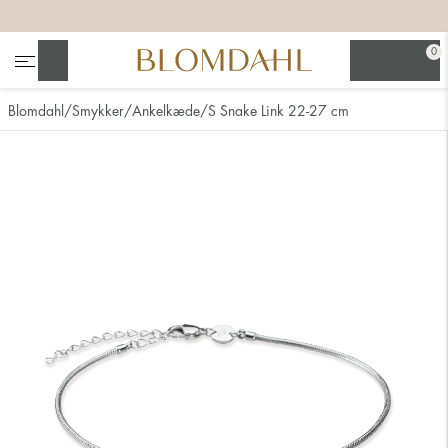
+
+
+
+
0
Søg
Blomdahl
Smykker
Ankelkæde
S Snake Link 22-27 cm
Se alt
Næsesmykker