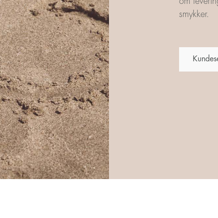
om leverin
smykker.
Kundes