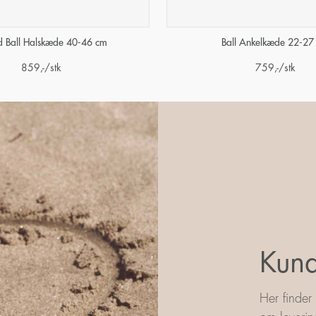
Ball Ankelkæde 22-27
 Ball Halskæde 40-46 cm
759
,-
/stk
859
,-
/stk
Kund
Her finder