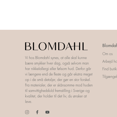
Blomdah
Om os
Vi hos Blomdahl synes, at alle skal kunne
Arbejd ho
bære smykker hver dag, også selvom man
har nikkelallergi eller følsom hud. Derfor går
Find butik
vi længere end de fleste og går ekstra meget
Tilgængel
op i de små detaljer, der gør en stor forskel.
Fra materialer, der er skånsomme mod huden
til samvittighedsfuld fremstilling i Sverige og
kvalitet, der holder til det liv, du ønsker at
leve.