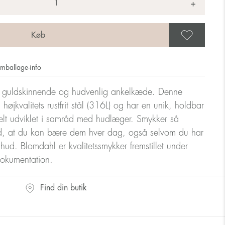
+
Gem 
mballage-info
n guldskinnende og hudvenlig ankelkæde. Denne
 højkvalitets rustfrit stål (316L) og har en unik, holdbar
elt udviklet i samråd med hudlæger. Smykker så
, at du kan bære dem hver dag, også selvom du har
m hud. Blomdahl er kvalitetssmykker fremstillet under
dokumentation.
Find din butik