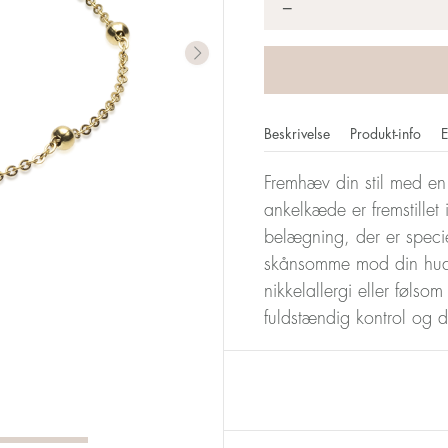
*
−
Beskrivelse
Produkt-info
E
Fremhæv din stil med e
ankelkæde er fremstillet i
belægning, der er speci
skånsomme mod din hud
nikkelallergi eller følso
fuldstændig kontrol og 