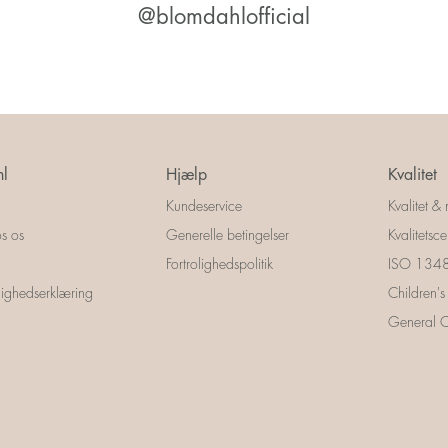
@blomdahlofficial
l
Hjælp
Kvalitet
Kundeservice
Kvalitet & 
s os
Generelle betingelser
Kvalitetscer
Fortrolighedspolitik
ISO 13485
ighedserklæring
Children's
General Ce