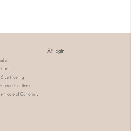
ÅF login
miljø
tifikat
 certificering
 Product Certificate
rtificate of Conformity