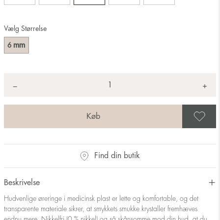
Vælg Størrelse
mm
6
Antal
+
*
−
G
Find din butik
Beskrivelse
Hudvenlige øreringe i medicinsk plast er lette og komfortable, og det
transparente materiale sikrer, at smykkets smukke krystaller fremhæves
endnu mere. Nikkelfri (0 % nikkel) og så skånsomme mod din hud, at du