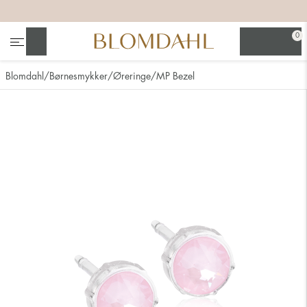
+
+
+
+
0
Søg
Blomdahl
Børnesmykker
Øreringe
MP Bezel
Se alt
Næsesmykker