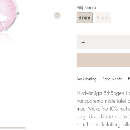
Välj Storlek
mm
mm
6
8
Antal
*
−
Beskrivning
Produktinfo
F
Hudvänliga örhängen i m
transparenta materialet 
mer. Nickelfria (0% nick
dag. Utvecklade i samrå
som har nickelallergi ell