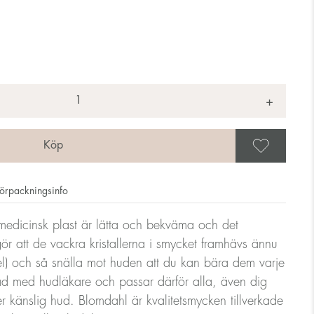
+
Spar
örpackningsinfo
edicinsk plast är lätta och bekväma och det
gör att de vackra kristallerna i smycket framhävs ännu
el) och så snälla mot huden att du kan bära dem varje
d med hudläkare och passar därför alla, även dig
er känslig hud. Blomdahl är kvalitetsmycken tillverkade