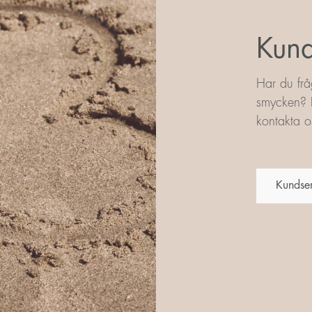
Kund
Har du frå
smycken? L
kontakta os
Kundse