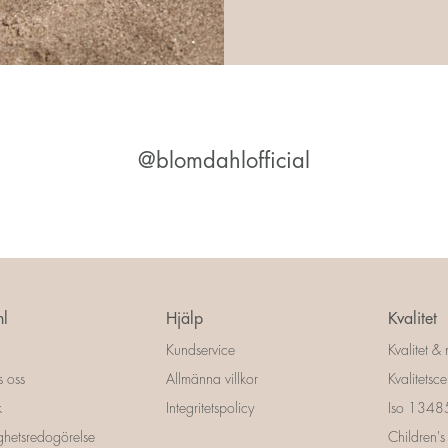
@blomdahlofficial
l
Hjälp
Kvalitet
Kundservice
Kvalitet & 
s oss
Allmänna villkor
Kvalitetscer
k
Integritetspolicy
Iso 13485 
ighetsredogörelse
Children's