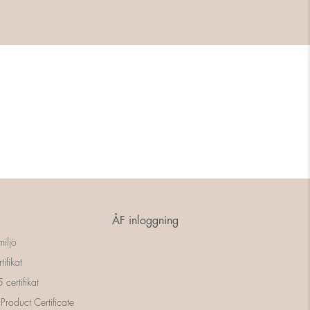
ÅF inloggning
miljö
tifikat
certifikat
 Product Certificate