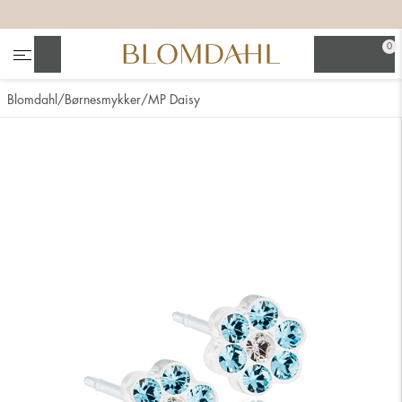
+
+
+
+
0
Søg
Blomdahl
Børnesmykker
MP Daisy
Se alt
Næsesmykker