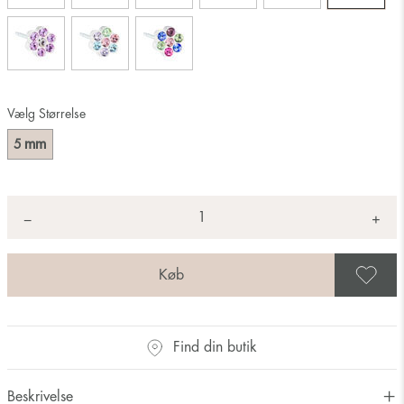
Vælg Størrelse
mm
5
Antal
+
*
−
G
Find din butik
Beskrivelse