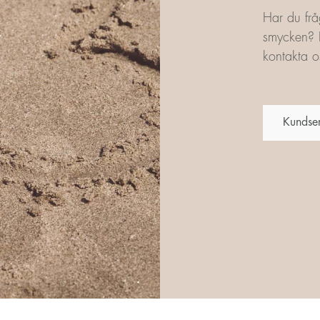
Har du frå
smycken? L
kontakta os
Kundse