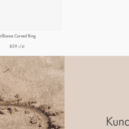
rilliance Curved Ring
859
:-
/st
Kund