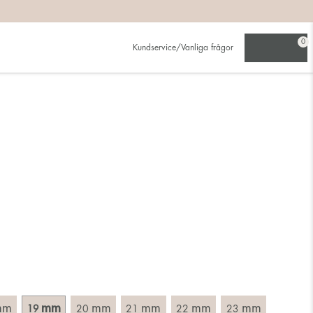
på:
0
Kundservice/Vanliga frågor
ljer den större.
ing. Välj en ring som är avsedd för det finger du tänkt bära
tt mäta rakt över ringen med linjal och läs av innermåttet i
mm
mm
mm
mm
mm
mm
19
20
21
22
23