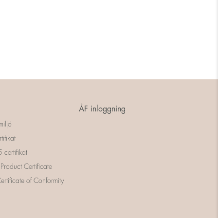
ÅF inloggning
miljö
tifikat
certifikat
 Product Certificate
rtificate of Conformity