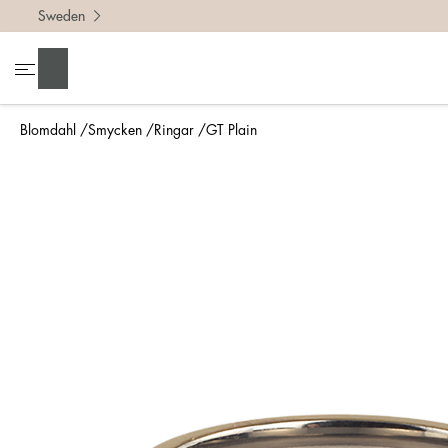
Sweden
För att h
Sök
• Var no
• Tänk p
Blomdahl
Smycken
Ringar
GT Plain
• En bre
• Om du 
Mät så 
Enklaste
din nya 
mm.