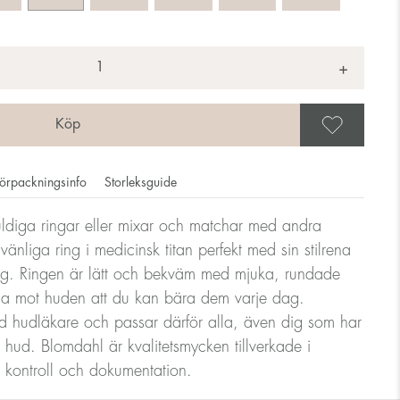
+
Spar
örpackningsinfo
Storleksguide
ldiga ringar eller mixar och matchar med andra
änliga ring i medicinsk titan perfekt med sin stilrena
ar anges i diameter, dvs. om en ring mäter 17mm i diameter
ng. Ringen är lätt och bekväm med mjuka, rundade
la mot huden att du kan bära dem varje dag.
 hudläkare och passar därför alla, även dig som har
ndlare
ig hud. Blomdahl är kvalitetsmycken tillverkade i
g kontroll och dokumentation.