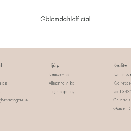
@blomdahlofficial
l
Hjälp
Kvalitet
Kundservice
Kvalitet & 
s oss
Allmänna villkor
Kvalitetscer
k
Integritetspolicy
Iso 13485 
ighetsredogörelse
Children's
General Ce