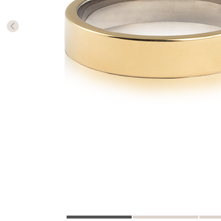
Antalet 
så har d