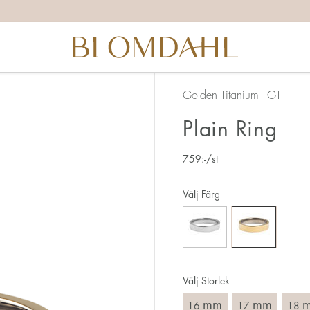
itta rätt ringstorlek finns det ett par saker du behöver tänka 
ggrann vid mätningen då 1 mm motsvarar en hel storlek.
å att ringen även ska ta sig över knogen.
d ring kräver oftast större storlek än en smal.
Golden Titanium - GT
hamnar mellan två storlekar, så rekommenderar vi att du vä
Plain Ring
här:
759
:-
/st
 sättet att mäta din ringstorlek är att använda en befintlig r
ring på. Mät diametern, dvs. innermåttet på ringen, genom a
Välj Färg
Välj Storlek
mm
mm
16
17
18