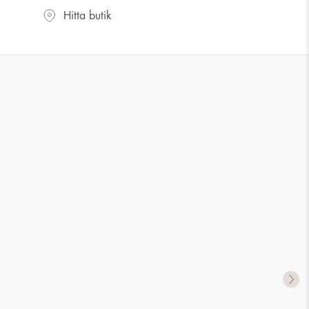
UK storlek
US storlek
Hitta butik
J-K
5
M ½
6,5
P ½
7,75
R½-S
9
T ½
10
W ½
11,5
Z ½
13
Z3
14