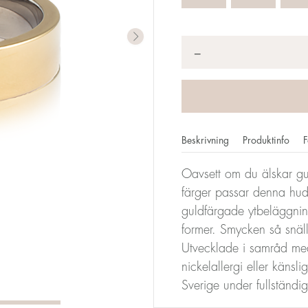
Antal
*
−
Beskrivning
Produktinfo
F
Oavsett om du älskar gu
färger passar denna hudv
mm motsvarar din storlek. Storleken för alla Blomdahls ring
guldfärgade ytbeläggni
en storlek 17.
former. Smycken så snäl
Utvecklade i samråd med
Storleksomva
nickelallergi eller känsl
Sverige under fullständi
Diameter
Omkrets