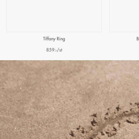
Tiffany Ring
B
859
:-
/st