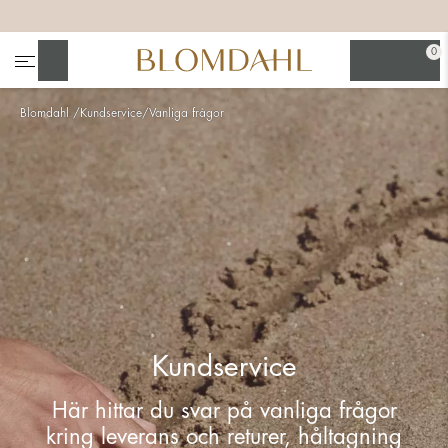
+
+
+
+
0
Sök
Blomdahl
Kundservice/Vanliga frågor
Se alla
Nässmycken
Kundservice
Här hittar du svar på vanliga frågor
kring leverans och returer, håltagning