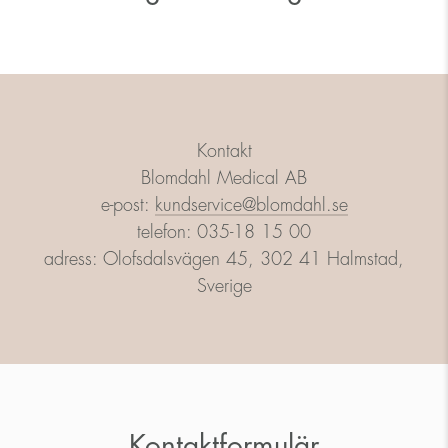
Kontakt
Blomdahl Medical AB
e-post:
kundservice@blomdahl.se
telefon: 035-18 15 00
adress: Olofsdalsvägen 45, 302 41 Halmstad,
Sverige
Kontaktformulär