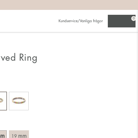
på:
0
Kundservice/Vanliga frågor
ljer den större.
rved Ring
ing. Välj en ring som är avsedd för det finger du tänkt bära
tt mäta rakt över ringen med linjal och läs av innermåttet i
mm
mm
19