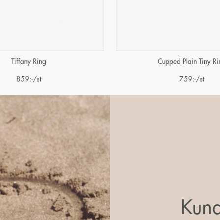
Tiffany Ring
Cupped Plain Tiny Ri
859
:-
/st
759
:-
/st
Kund