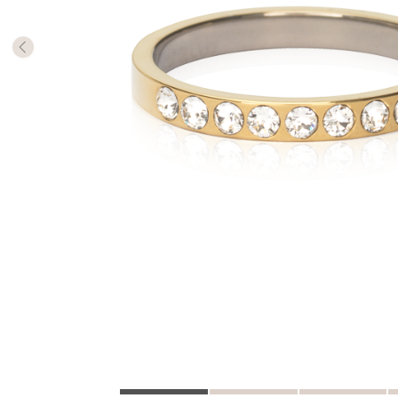
Antalet 
så har d