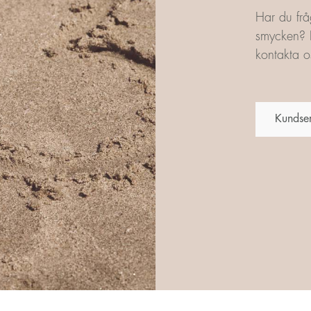
Har du frå
smycken? L
kontakta os
Kundse