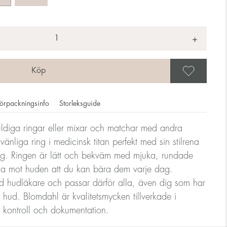
+
Spar
örpackningsinfo
Storleksguide
ldiga ringar eller mixar och matchar med andra
änliga ring i medicinsk titan perfekt med sin stilrena
ar anges i diameter, dvs. om en ring mäter 17mm i diameter
ng. Ringen är lätt och bekväm med mjuka, rundade
la mot huden att du kan bära dem varje dag.
 hudläkare och passar därför alla, även dig som har
ndlare
ig hud. Blomdahl är kvalitetsmycken tillverkade i
g kontroll och dokumentation.