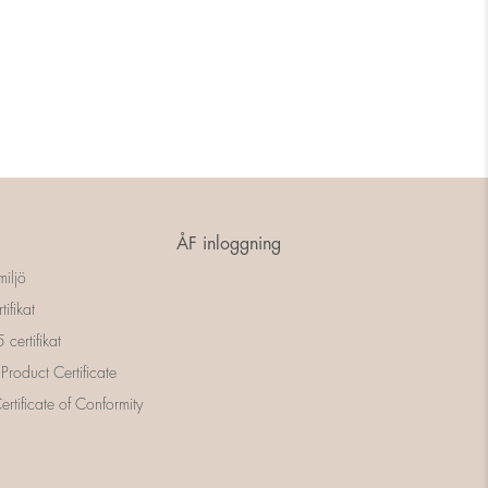
ÅF inloggning
miljö
tifikat
certifikat
 Product Certificate
rtificate of Conformity