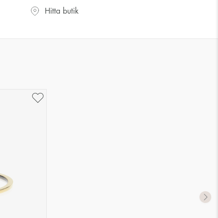
UK storlek
US storlek
Hitta butik
J-K
5
M ½
6,5
P ½
7,75
R½-S
9
T ½
10
W ½
11,5
Z ½
13
Z3
14