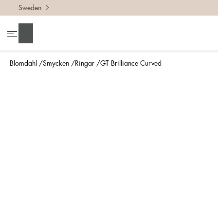
Sweden
För att h
Sök
• Var no
• Tänk p
Blomdahl
Smycken
Ringar
GT Brilliance Curved
• En bre
• Om du 
Mät så 
Enklaste
din nya 
mm.