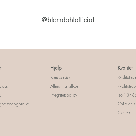
@blomdahlofficial
l
Hjälp
Kvalitet
Kundservice
Kvalitet & 
s oss
Allmänna villkor
Kvalitetscer
k
Integritetspolicy
Iso 13485 
ighetsredogörelse
Children's
General Ce