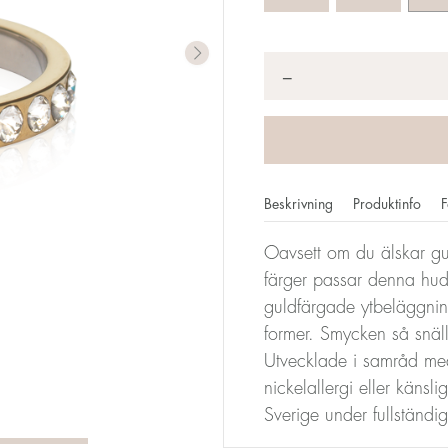
Antal
*
−
Beskrivning
Produktinfo
F
Oavsett om du älskar gu
färger passar denna hudv
mm motsvarar din storlek. Storleken för alla Blomdahls ring
guldfärgade ytbeläggni
en storlek 17.
former. Smycken så snäl
Utvecklade i samråd med
Storleksomva
nickelallergi eller känsl
Sverige under fullständi
Diameter
Omkrets