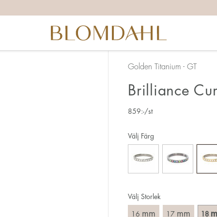
itta rätt ringstorlek finns det ett par saker du behöver tänka 
ggrann vid mätningen då 1 mm motsvarar en hel storlek.
å att ringen även ska ta sig över knogen.
d ring kräver oftast större storlek än en smal.
Golden Titanium - GT
hamnar mellan två storlekar, så rekommenderar vi att du vä
Brilliance Cu
här:
859
:-
/st
 sättet att mäta din ringstorlek är att använda en befintlig r
ring på. Mät diametern, dvs. innermåttet på ringen, genom a
Välj Färg
Välj Storlek
mm
mm
16
17
18