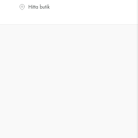
UK storlek
US storlek
Hitta butik
J-K
5
M ½
6,5
P ½
7,75
R½-S
9
T ½
10
W ½
11,5
Z ½
13
Z3
14