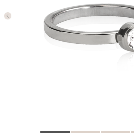
Antalet 
så har d