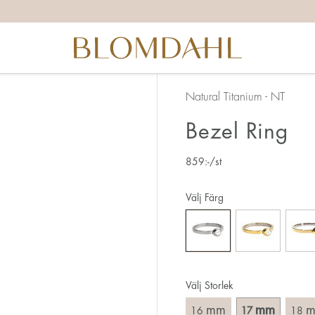
itta rätt ringstorlek finns det ett par saker du behöver tänka 
ggrann vid mätningen då 1 mm motsvarar en hel storlek.
å att ringen även ska ta sig över knogen.
d ring kräver oftast större storlek än en smal.
Natural Titanium - NT
hamnar mellan två storlekar, så rekommenderar vi att du vä
Bezel Ring
här:
859
:-
/st
 sättet att mäta din ringstorlek är att använda en befintlig r
ring på. Mät diametern, dvs. innermåttet på ringen, genom a
Välj Färg
Välj Storlek
mm
mm
16
17
18