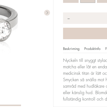
Antal
*
−
Beskrivning
Produktinfo
F
Nyckeln till snyggt styl
matcha eller låt en enda
mm motsvarar din storlek. Storleken för alla Blomdahls ring
medicinsk titan är lätt 
en storlek 17.
Smycken så snälla mot h
samråd med hudläkare oc
Storleksomva
eller känslig hud. Blomd
fullständig kontroll och
Diameter
Omkrets