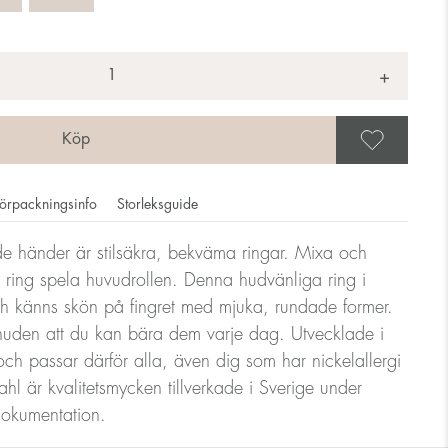
+
Spar
örpackningsinfo
Storleksguide
ade händer är stilsäkra, bekväma ringar. Mixa och
 ring spela huvudrollen. Denna hudvänliga ring i
ar anges i diameter, dvs. om en ring mäter 17mm i diameter
och känns skön på fingret med mjuka, rundade former.
uden att du kan bära dem varje dag. Utvecklade i
h passar därför alla, även dig som har nickelallergi
ndlare
ahl är kvalitetsmycken tillverkade i Sverige under
 dokumentation.