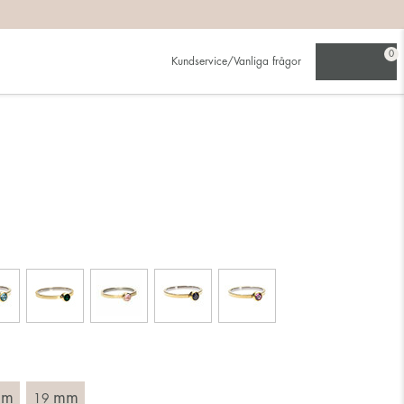
på:
0
Kundservice/Vanliga frågor
ljer den större.
ing. Välj en ring som är avsedd för det finger du tänkt bära
tt mäta rakt över ringen med linjal och läs av innermåttet i
mm
mm
19