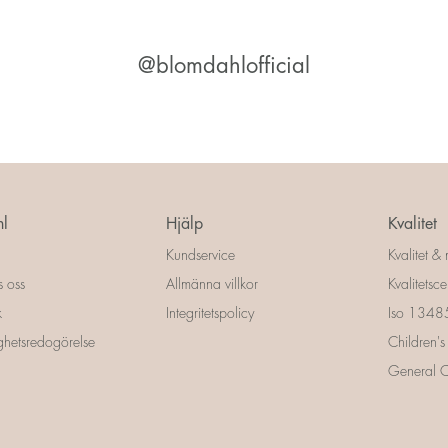
@blomdahlofficial
l
Hjälp
Kvalitet
Kundservice
Kvalitet & 
s oss
Allmänna villkor
Kvalitetscer
k
Integritetspolicy
Iso 13485 
ighetsredogörelse
Children's
General Ce