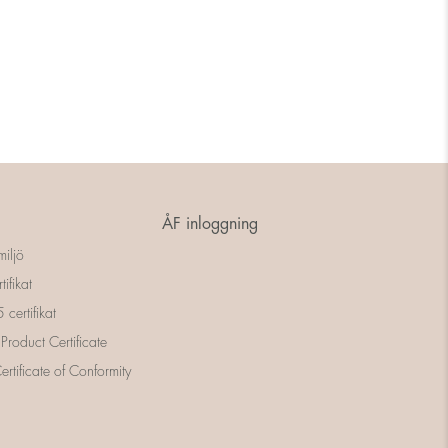
ÅF inloggning
miljö
tifikat
certifikat
 Product Certificate
rtificate of Conformity