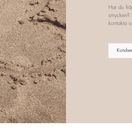
Har du frå
smycken? L
kontakta os
Kundse