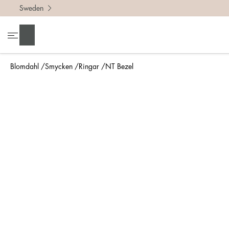
Sweden
För att h
Sök
• Var no
• Tänk p
Blomdahl
Smycken
Ringar
NT Bezel
• En bre
• Om du 
Mät så 
Enklaste
din nya 
mm.