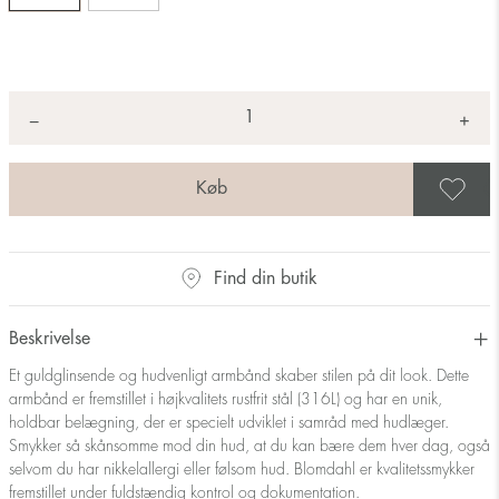
Antal
+
*
−
G
Find din butik
Beskrivelse
Et guldglinsende og hudvenligt armbånd skaber stilen på dit look. Dette
armbånd er fremstillet i højkvalitets rustfrit stål (316L) og har en unik,
holdbar belægning, der er specielt udviklet i samråd med hudlæger.
Smykker så skånsomme mod din hud, at du kan bære dem hver dag, også
selvom du har nikkelallergi eller følsom hud. Blomdahl er kvalitetssmykker
fremstillet under fuldstændig kontrol og dokumentation.