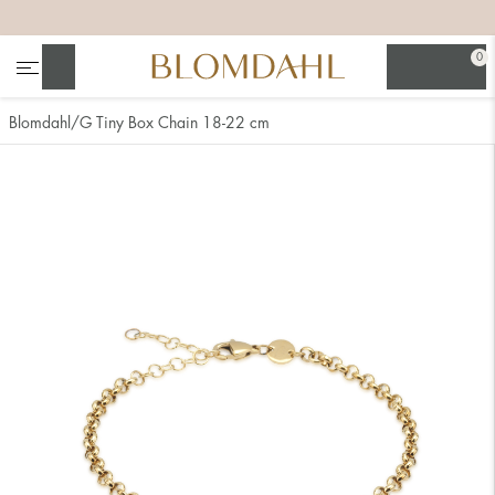
+
+
+
+
0
Søg
Blomdahl
G Tiny Box Chain 18-22 cm
Se alt
Næsesmykker