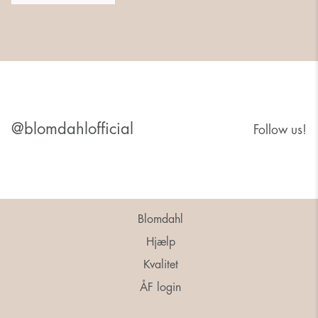
@blomdahlofficial
Follow us!
Blomdahl
Hjælp
Kvalitet
ÅF login