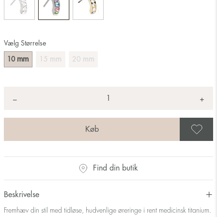
Vælg Størrelse
mm
mm
mm
10
15
20
Antal
+
*
−
G
Find din butik
Beskrivelse
Fremhæv din stil med tidløse, hudvenlige øreringe i rent medicinsk titanium.