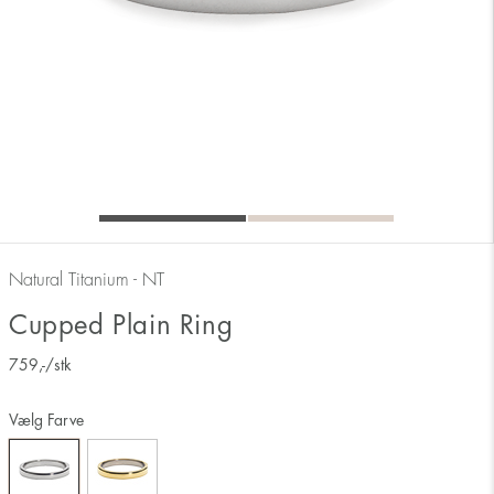
Natural Titanium - NT
Cupped Plain Ring
759
,-
/stk
Vælg Farve
Måler ringens inderside 17 mm svarer derfor til ringstørrelse 17.