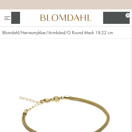
+
+
+
+
0
Søg
Blomdahl
Herresmykker
Armbånd
G Round Mesh 18-22 cm
Se alt
Næsesmykker