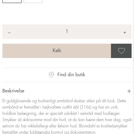
Antal
+
*
−
G
Find din butik
Beskrivelse
Et guldglinsende og hudvenligt armbånd skaber stilen på dit look. Dette
armbånd er fremstillet i højkvalitets rustfrit stål (316L) og har en unik,
holdbar belægning, der er specielt udviklet i samråd med hudlæger.
Smykker så skånsomme mod din hud, at du kan bære dem hver dag, også
selvom du har nikkelallergi eller følsom hud. Blomdahl er kvalitetssmykker
fremstillet under fuldstændig kontrol og dokumentation.