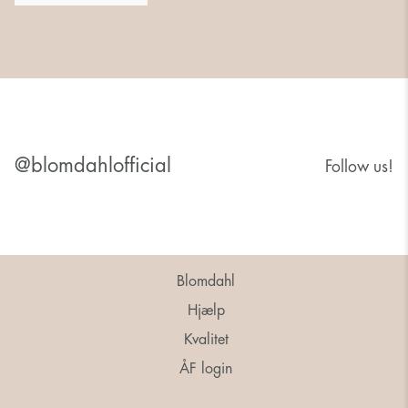
@blomdahlofficial
Follow us!
Blomdahl
Hjælp
Kvalitet
ÅF login