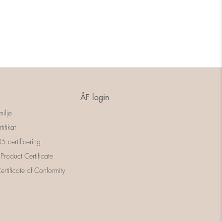
ÅF login
miljø
tifikat
 certificering
 Product Certificate
rtificate of Conformity