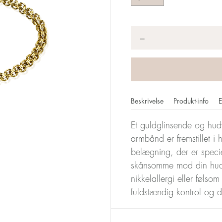
Antal
*
−
Beskrivelse
Produkt-info
E
Et guldglinsende og hudv
armbånd er fremstillet i h
belægning, der er speci
skånsomme mod din hud
nikkelallergi eller følso
fuldstændig kontrol og 