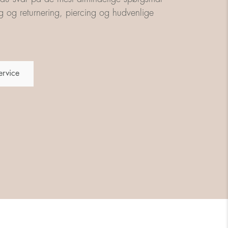
g og returnering, piercing og hudvenlige
ervice