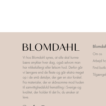
Blomdah
Om os
Vi hos Blomdahl synes, at alle skal kunne
Arbejd ho
bære smykker hver dag, også selvom man
har nikkelallergi eller følsom hud. Derfor går
Find butik
vi længere end de fleste og går ekstra meget
Tilgængel
op i de små detaljer, der gør en stor forskel.
Fra materialer, der er skånsomme mod huden
til samvittighedsfuld fremstilling i Sverige og
kvalitet, der holder til det liv, du ønsker at
leve.