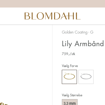
Golden Coating - G
Lily Armbånd
759
,-
/stk
Vælg Farve
Vælg Størrelse
mm
3,3