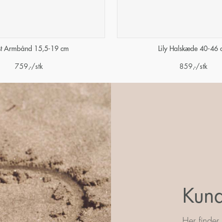
st Armbånd 15,5-19 cm
Lily Halskæde 40-46
759
,-
/stk
859
,-
/stk
Kund
Her finder