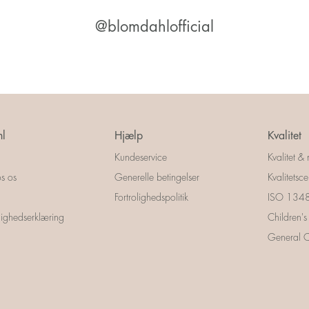
@blomdahlofficial
l
Hjælp
Kvalitet
Kundeservice
Kvalitet & 
s os
Generelle betingelser
Kvalitetscer
Fortrolighedspolitik
ISO 13485
ighedserklæring
Children's
General Ce