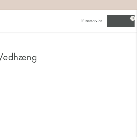
0
Kundeservice
 Vedhæng