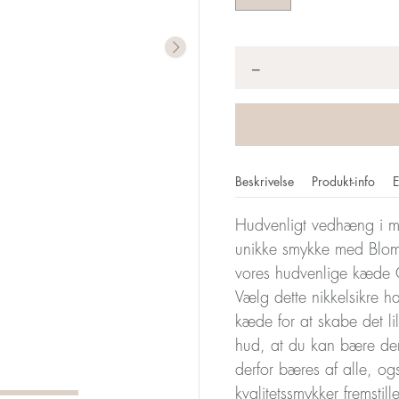
Antal
*
−
Beskrivelse
Produkt-info
E
Hudvenligt vedhæng i me
unikke smykke med Blom
vores hudvenlige kæde O
Vælg dette nikkelsikre 
kæde for at skabe det l
hud, at du kan bære de
derfor bæres af alle, og
kvalitetssmykker fremstil