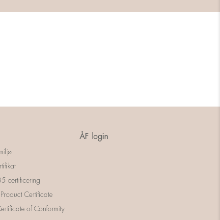
ÅF login
miljø
tifikat
 certificering
 Product Certificate
rtificate of Conformity