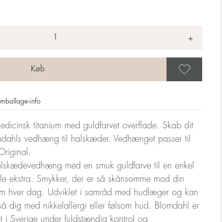
+
Gem 
mballage-info
dicinsk titanium med guldfarvet overflade. Skab dit
dahls vedhæng til halskæder. Vedhænget passer til
riginal.
halskædevedhæng med en smuk guldfarve til en enkel
ille ekstra. Smykker, der er så skånsomme mod din
m hver dag. Udviklet i samråd med hudlæger og kan
så dig med nikkelallergi eller følsom hud. Blomdahl er
let i Sverige under fuldstændig kontrol og