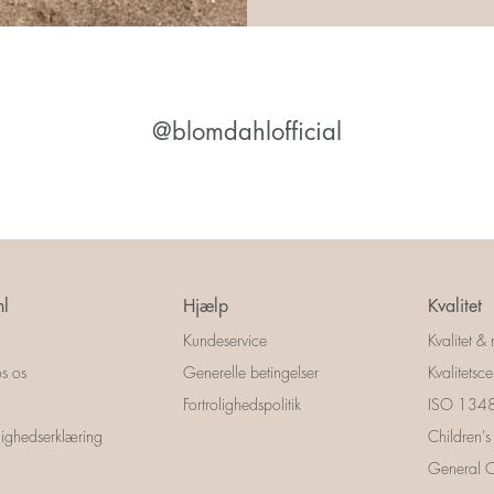
@blomdahlofficial
l
Hjælp
Kvalitet
Kundeservice
Kvalitet & 
s os
Generelle betingelser
Kvalitetscer
Fortrolighedspolitik
ISO 13485
ighedserklæring
Children's
General Ce