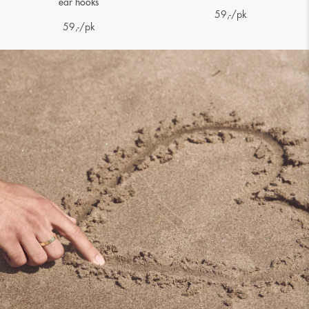
ear hooks
59
,-
/pk
59
,-
/pk