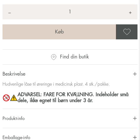
Antal
+
*
−
G
Find din butik
Beskrivelse
Hudvenlige låse til øreringe i medicinsk plast. 4 stk./pakke.
ADVARSEL: FARE FOR KVÆLNING. Indeholder små
dele, ikke egnet til børn under 3 år.
Produkt-info
Emballage-info