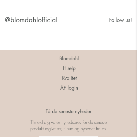
@blomdahlofficial
Follow us!
Blomdahl
Hjælp
Kvalitet
ÅF login
Få de seneste nyheder
Tilmeld dig vores nyhedsbrev for de seneste
produktudgivelser, tilbud og nyheder fra os.