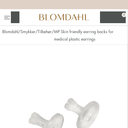
+
+
+
+
0
Søg
Blomdahl
Smykker
Tilbehør
MP Skin friendly earring backs for
medical plastic earrings
Se alt
Næsesmykker