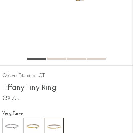
Golden Titanium - GT
Tiffany Tiny Ring
859
,-
/stk
Vælg Farve
Måler ringens inderside 17 mm svarer derfor til ringstørrelse 17.