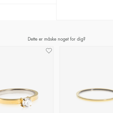
Diameter
Omkreds
UK 
(mm)
(mm)
16
50,2
17
53,4
18
56,5
Dette er måske noget for dig?
19
59,7
20
62,8
21
65,9
22
69,1
23
72,2