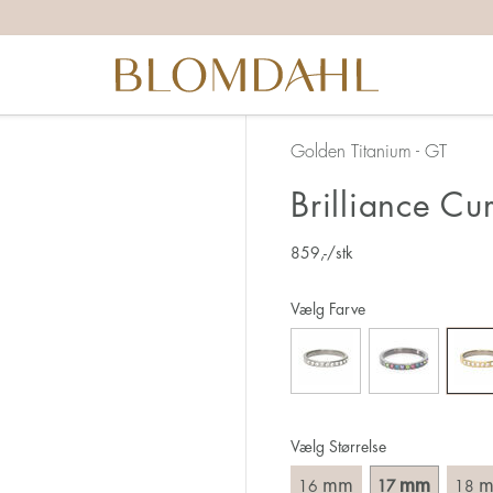
u starter med at måle, skal du være opmærksom på:
skal være meget nøjagtigt 1 mm = en størrelse
gså at tage højde for, hvis du har en bred kno.
d eller lige ringskinne kan gøre, at du går en ringstørrelse
Golden Titanium - GT
 hinanden.
Brilliance Cu
in ring er mellem to størrelser, anbefaler vi altid, at du vælg
859
,-
/stk
 ringstørrelse,
kal måle din ringstørrelse, er det nemmeste at måle diamete
Vælg Farve
ydelære og mål den indvendige diamter i milimeter. Bemærk 
endige diamter i milimeter = din ringstørrelse.
Vælg Størrelse
mm
mm
16
17
18