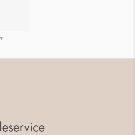
ng
eservice