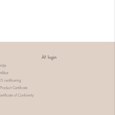
ÅF login
miljø
tifikat
 certificering
 Product Certificate
rtificate of Conformity