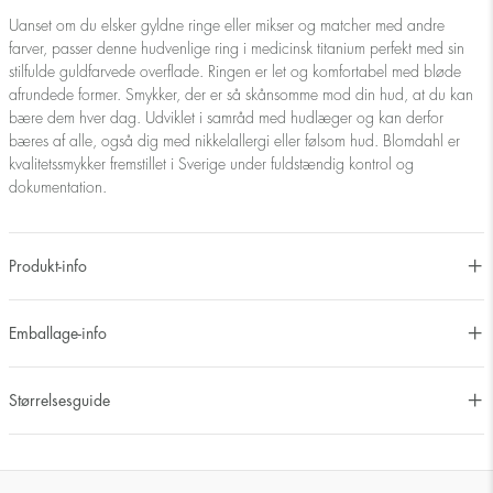
Uanset om du elsker gyldne ringe eller mikser og matcher med andre
farver, passer denne hudvenlige ring i medicinsk titanium perfekt med sin
stilfulde guldfarvede overflade. Ringen er let og komfortabel med bløde
afrundede former. Smykker, der er så skånsomme mod din hud, at du kan
bære dem hver dag. Udviklet i samråd med hudlæger og kan derfor
bæres af alle, også dig med nikkelallergi eller følsom hud. Blomdahl er
kvalitetssmykker fremstillet i Sverige under fuldstændig kontrol og
dokumentation.
Produkt-info
Emballage-info
Størrelsesguide