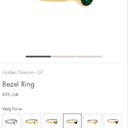
Golden Titanium - GT
Bezel Ring
859
,-
/stk
Vælg Farve
Måler ringens inderside 17 mm svarer derfor til ringstørrelse 17.