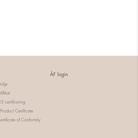
ÅF login
miljø
tifikat
 certificering
 Product Certificate
rtificate of Conformity