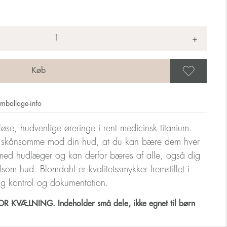
+
Gem 
mballage-info
løse, hudvenlige øreringe i rent medicinsk titanium.
så skånsomme mod din hud, at du kan bære dem hver
med hudlæger og kan derfor bæres af alle, også dig
ølsom hud. Blomdahl er kvalitetssmykker fremstillet i
ig kontrol og dokumentation.
 KVÆLNING. Indeholder små dele, ikke egnet til børn