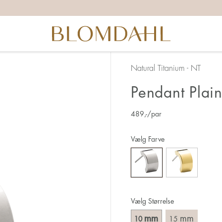
Natural Titanium - NT
Pendant Plai
489
,-
/par
Vælg Farve
Vælg Størrelse
mm
mm
10
15