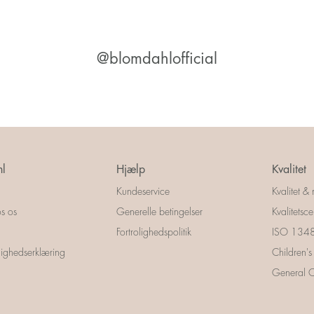
@blomdahlofficial
l
Hjælp
Kvalitet
Kundeservice
Kvalitet & 
s os
Generelle betingelser
Kvalitetscer
Fortrolighedspolitik
ISO 13485
ighedserklæring
Children's
General Ce