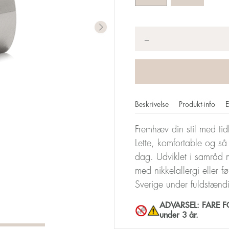
Antal
*
−
Beskrivelse
Produkt-info
E
Fremhæv din stil med tid
Lette, komfortable og 
dag. Udviklet i samråd 
med nikkelallergi eller f
Sverige under fuldstænd
ADVARSEL: FARE FOR
under 3 år.