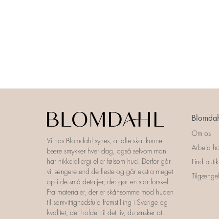
Blomdah
Om os
Vi hos Blomdahl synes, at alle skal kunne
Arbejd ho
bære smykker hver dag, også selvom man
har nikkelallergi eller følsom hud. Derfor går
Find butik
vi længere end de fleste og går ekstra meget
Tilgængel
op i de små detaljer, der gør en stor forskel.
Fra materialer, der er skånsomme mod huden
til samvittighedsfuld fremstilling i Sverige og
kvalitet, der holder til det liv, du ønsker at