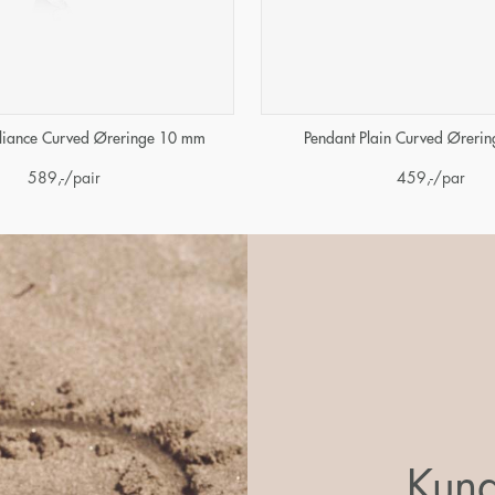
illiance Curved Øreringe 10 mm
Pendant Plain Curved Øreri
589
,-
/pair
459
,-
/par
Kund