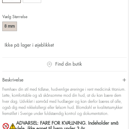
Vælg Størrelse
mm
8
Ikke på lager i øjeblikket
Find din butik
Beskrivelse
Fremhæv din stil med tidløse, hudvenlige øreringe i rent medicinsk titanium.
Lette, komfortable og så skånsomme mod din hud, at du kan bære dem
hver dag. Udviklet i samråd med hudlæger og kan derfor bæres af alle,
også dig med nikkelallergi eller følsom hud. Blomdahl er kvalitetssmykker
fremstillet i Sverige under fuldstændig kontrol og dokumentation.
ADVARSEL: FARE FOR KVÆLNING. Indeholder små
dele, ikke egnet til børn under 3 år.