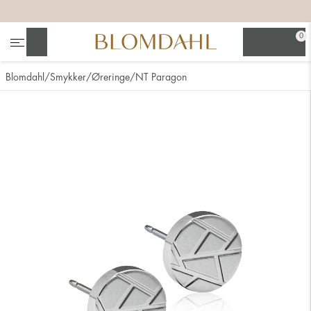
+
+
+
+
0
Søg
Blomdahl
Smykker
Øreringe
NT Paragon
Se alt
Næsesmykker