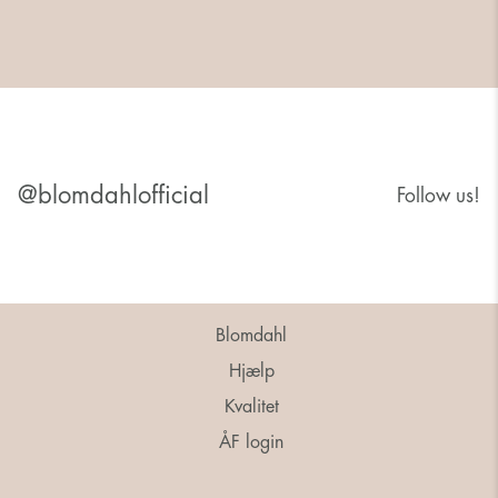
@blomdahlofficial
Follow us!
Blomdahl
Hjælp
Kvalitet
ÅF login