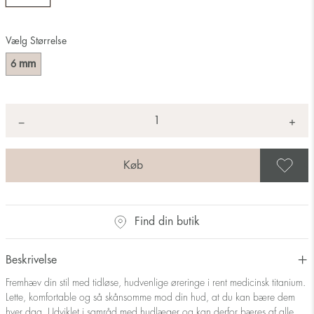
Vælg Størrelse
mm
6
Antal
+
*
−
G
Find din butik
Beskrivelse
Fremhæv din stil med tidløse, hudvenlige øreringe i rent medicinsk titanium.
Lette, komfortable og så skånsomme mod din hud, at du kan bære dem
hver dag. Udviklet i samråd med hudlæger og kan derfor bæres af alle,