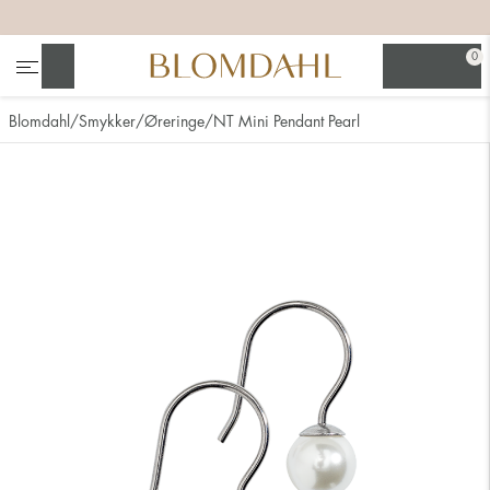
+
+
+
+
0
Søg
Blomdahl
Smykker
Øreringe
NT Mini Pendant Pearl
Se alt
Næsesmykker