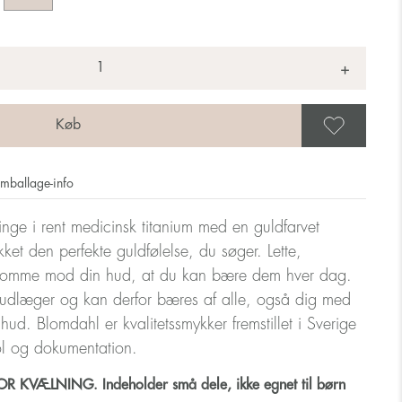
+
Gem 
mballage-info
ringe i rent medicinsk titanium med en guldfarvet
ket den perfekte guldfølelse, du søger. Lette,
somme mod din hud, at du kan bære dem hver dag.
udlæger og kan derfor bæres af alle, også dig med
m hud. Blomdahl er kvalitetssmykker fremstillet i Sverige
ol og dokumentation.
 KVÆLNING. Indeholder små dele, ikke egnet til børn