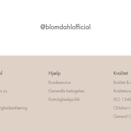
@blomdahlofficial
l
Hjælp
Kvalitet
Kundeservice
Kvalitet & 
s os
Generelle betingelser
Kvalitetscer
Fortrolighedspolitik
ISO 13485
ighedserklæring
Children's
General Ce