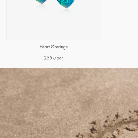
Heart Øreringe
255
,-
/par