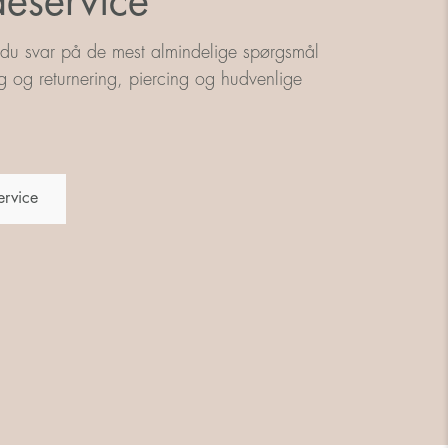
eservice
 du svar på de mest almindelige spørgsmål
g og returnering, piercing og hudvenlige
ervice