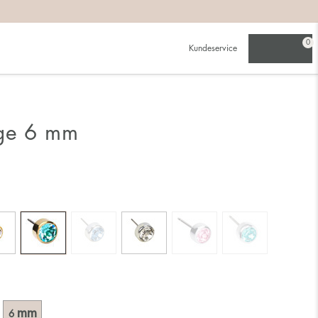
0
Kundeservice
nge 6 mm
mm
6