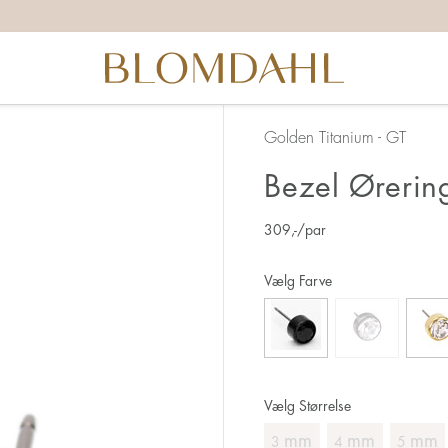
Golden Titanium - GT
Bezel Øreri
309
,-
/par
Vælg Farve
Vælg Størrelse
mm
mm
mm
3
4
5