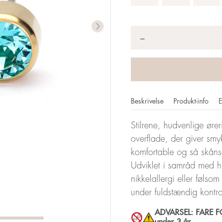
Antal
*
−
Beskrivelse
Produkt-info
E
Stilrene, hudvenlige øre
overflade, der giver smyk
komfortable og så skån
Udviklet i samråd med h
nikkelallergi eller følso
under fuldstændig kontr
ADVARSEL: FARE FOR
under 3 år.