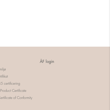
ÅF login
miljø
tifikat
 certificering
 Product Certificate
rtificate of Conformity