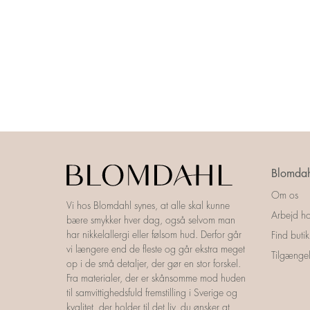
Blomdah
Om os
Vi hos Blomdahl synes, at alle skal kunne
Arbejd ho
bære smykker hver dag, også selvom man
har nikkelallergi eller følsom hud. Derfor går
Find butik
vi længere end de fleste og går ekstra meget
Tilgængel
op i de små detaljer, der gør en stor forskel.
Fra materialer, der er skånsomme mod huden
til samvittighedsfuld fremstilling i Sverige og
kvalitet, der holder til det liv, du ønsker at