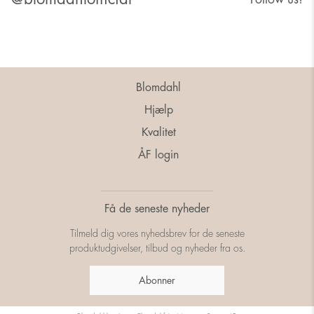
Blomdahl
Hjælp
Kvalitet
ÅF login
Få de seneste nyheder
Tilmeld dig vores nyhedsbrev for de seneste
produktudgivelser, tilbud og nyheder fra os.
Abonner