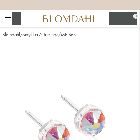
+
+
+
+
0
Søg
Blomdahl
Smykker
Øreringe
MP Bezel
Se alt
Næsesmykker