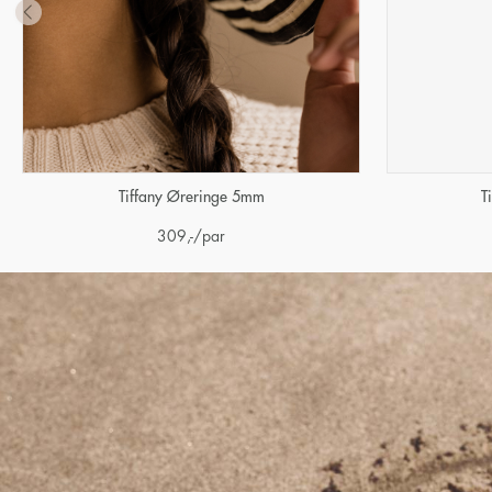
Tiffany Øreringe 5mm
T
309
,-
/par