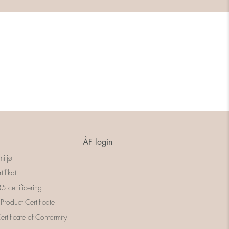
ÅF login
miljø
tifikat
 certificering
 Product Certificate
rtificate of Conformity