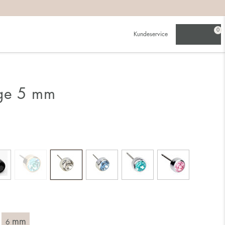
0
Kundeservice
nge 5 mm
mm
6