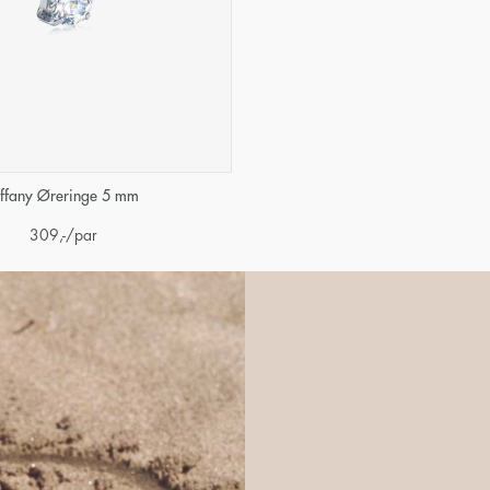
iffany Øreringe 5 mm
309
,-
/par