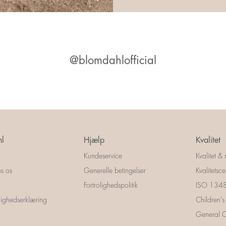
@blomdahlofficial
l
Hjælp
Kvalitet
Kundeservice
Kvalitet & 
s os
Generelle betingelser
Kvalitetscer
Fortrolighedspolitik
ISO 13485
ighedserklæring
Children's
General Ce