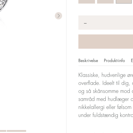
Antal
*
−
Beskrivelse
Produkt-info
E
Klassiske, hudvenlige ør
overflade. Ideelt til dig, 
og så skånsomme mod di
samråd med hudlæger og
nikkelallergi eller følso
under fuldstændig kontr