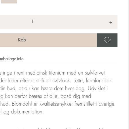
+
Gem 
mballage-info
eringe i rent medicinsk titanium med en sølvfarvet
der leder efter et stilfuldt sølvlook. Lette, komfortable
n hud, at du kan bære dem hver dag. Udviklet i
 kan derfor bæres af alle, også dig med
m hud. Blomdahl er kvalitetssmykker fremstillet i Sverige
ol og dokumentation.