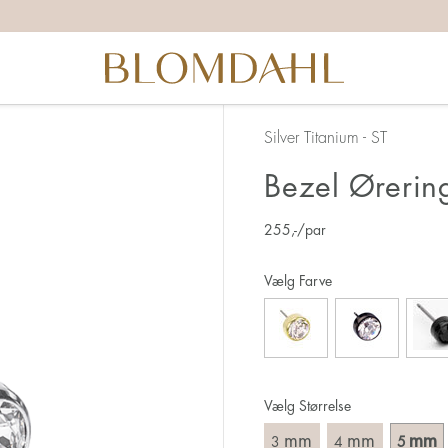
Silver Titanium - ST
Bezel Øreri
255
,-
/par
Vælg Farve
Vælg Størrelse
mm
mm
mm
3
4
5