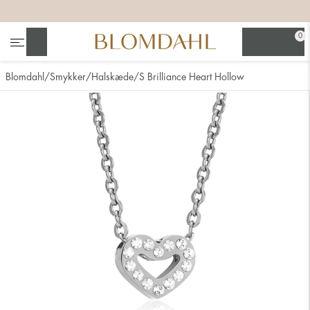
+
+
+
+
0
Søg
Blomdahl
Smykker
Halskæde
S Brilliance Heart Hollow
Se alt
Næsesmykker