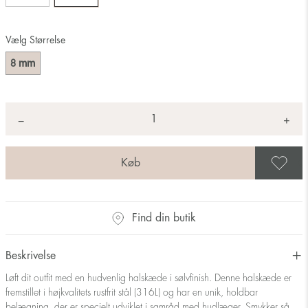
Vælg Størrelse
mm
8
Antal
+
*
−
G
Find din butik
Beskrivelse
Løft dit outfit med en hudvenlig halskæde i sølvfinish. Denne halskæde er
fremstillet i højkvalitets rustfrit stål (316L) og har en unik, holdbar
belægning, der er specielt udviklet i samråd med hudlæger. Smykker så