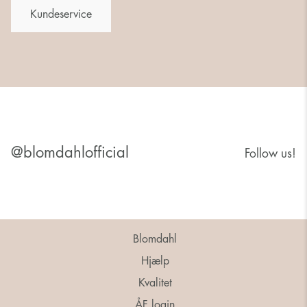
Kundeservice
@blomdahlofficial
Follow us!
Blomdahl
Hjælp
Kvalitet
ÅF login