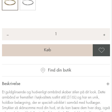
Antal
+
*
−
G
Find din butik
Beskrivelse
Et guldglinsende og hudvenligt armbånd skaber stilen på dit look. Dette
armbånd er fremstillet i højkvalitets rustfrit stål (316L) og har en unik,
holdbar belægning, der er specielt udviklet i samråd med hudlæger.
Smykker så skånsomme mod din hud, at du kan bære dem hver dag, også