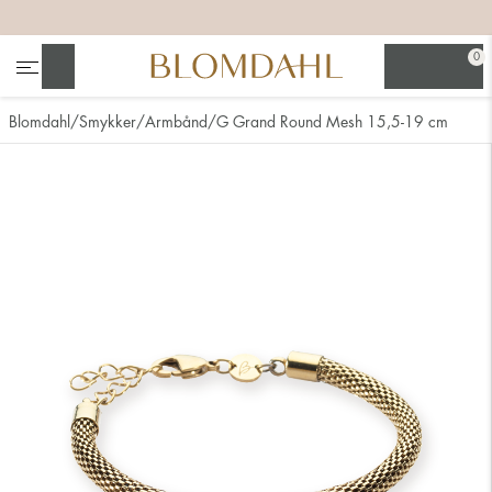
+
+
+
+
0
Søg
Blomdahl
Smykker
Armbånd
G Grand Round Mesh 15,5-19 cm
Se alt
Næsesmykker