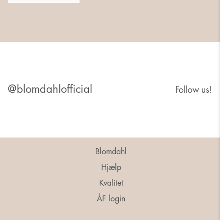
@blomdahlofficial
Follow us!
Blomdahl
Hjælp
Kvalitet
ÅF login