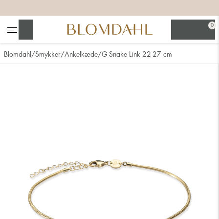
+
+
+
+
0
Søg
Blomdahl
Smykker
Ankelkæde
G Snake Link 22-27 cm
Se alt
Næsesmykker