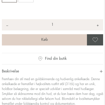
Antal
+
*
−
G
Find din butik
Beskrivelse
Fremhæv din stil med en guldskinnende og hudvenlig ankelkæde. Denne
ankelkæde er fremstillet i højkvalitets rustfrit stål (316L) og har en unik,
holdbar belægning, der er specielt udviklet i samråd med hudlæger.
Smykker så skånsomme mod din hud, at du kan bære dem hver dag, også
selvom du har nikkelallergi eller følsom hud. Blomdahl er kvalitetssmykker
fremstillet under fuldstændig kontrol og dokumentation.