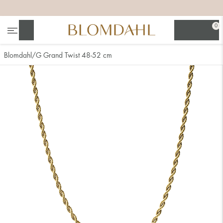
+
+
+
+
0
Søg
Blomdahl
G Grand Twist 48-52 cm
Se alt
Næsesmykker