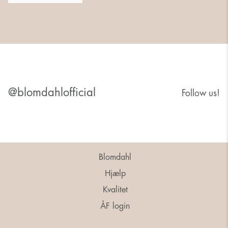
@blomdahlofficial
Follow us!
Blomdahl
Hjælp
Kvalitet
ÅF login