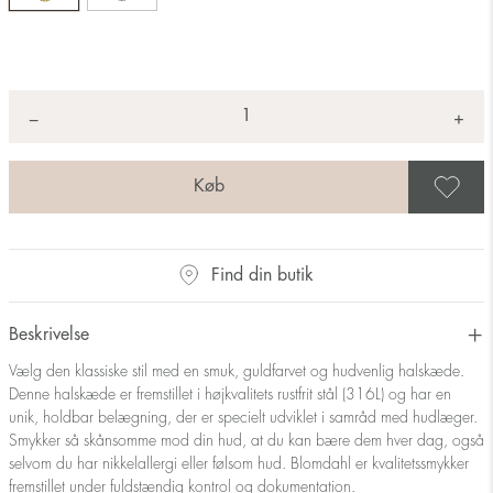
Antal
+
*
−
G
Find din butik
Beskrivelse
Vælg den klassiske stil med en smuk, guldfarvet og hudvenlig halskæde.
Denne halskæde er fremstillet i højkvalitets rustfrit stål (316L) og har en
unik, holdbar belægning, der er specielt udviklet i samråd med hudlæger.
Smykker så skånsomme mod din hud, at du kan bære dem hver dag, også
selvom du har nikkelallergi eller følsom hud. Blomdahl er kvalitetssmykker
fremstillet under fuldstændig kontrol og dokumentation.