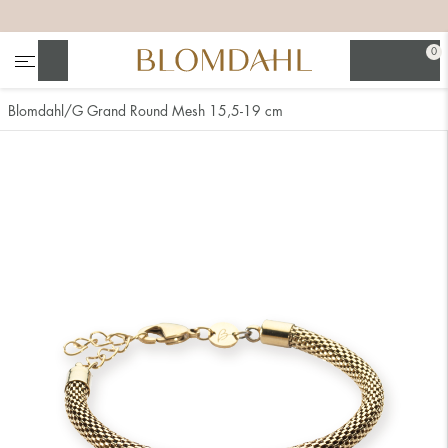
+
+
+
+
0
Søg
Blomdahl
G Grand Round Mesh 15,5-19 cm
Se alt
Næsesmykker