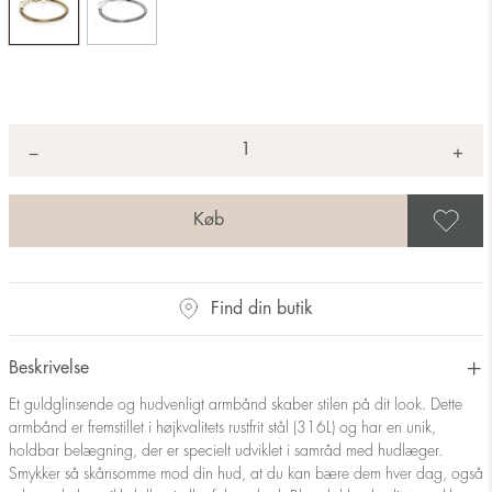
Antal
+
*
−
G
Find din butik
Beskrivelse
Et guldglinsende og hudvenligt armbånd skaber stilen på dit look. Dette
armbånd er fremstillet i højkvalitets rustfrit stål (316L) og har en unik,
holdbar belægning, der er specielt udviklet i samråd med hudlæger.
Smykker så skånsomme mod din hud, at du kan bære dem hver dag, også