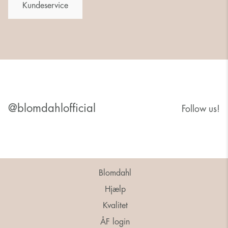
Kundeservice
@blomdahlofficial
Follow us!
Blomdahl
Hjælp
Kvalitet
ÅF login