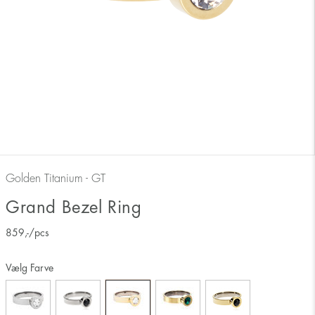
Golden Titanium - GT
Grand Bezel Ring
859
,-
/pcs
Vælg Farve
Måler ringens inderside 17 mm svarer derfor til ringstørrelse 17.