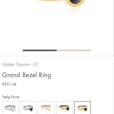
Golden Titanium - GT
Grand Bezel Ring
859
,-
/stk
Vælg Farve
Måler ringens inderside 17 mm svarer derfor til ringstørrelse 17.