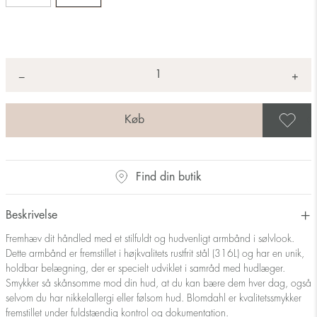
Antal
+
*
−
G
Find din butik
Beskrivelse
Fremhæv dit håndled med et stilfuldt og hudvenligt armbånd i sølvlook.
Dette armbånd er fremstillet i højkvalitets rustfrit stål (316L) og har en unik,
holdbar belægning, der er specielt udviklet i samråd med hudlæger.
Smykker så skånsomme mod din hud, at du kan bære dem hver dag, også
selvom du har nikkelallergi eller følsom hud. Blomdahl er kvalitetssmykker
fremstillet under fuldstændig kontrol og dokumentation.