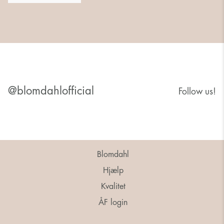
@blomdahlofficial
Follow us!
Blomdahl
Hjælp
Kvalitet
ÅF login