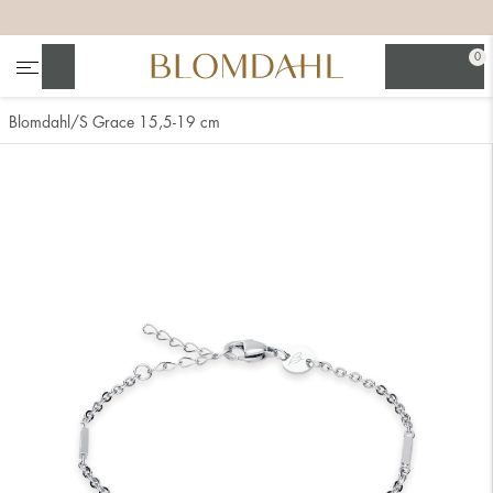
+
+
+
+
0
Søg
Blomdahl
S Grace 15,5-19 cm
Se alt
Næsesmykker