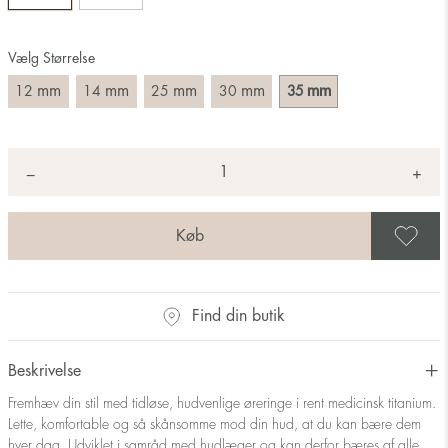
Vælg Størrelse
mm
mm
mm
mm
mm
12
14
25
30
35
Antal
+
*
−
G
Find din butik
Beskrivelse
Fremhæv din stil med tidløse, hudvenlige øreringe i rent medicinsk titanium.
Lette, komfortable og så skånsomme mod din hud, at du kan bære dem
hver dag. Udviklet i samråd med hudlæger og kan derfor bæres af alle,