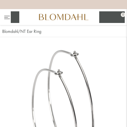
+
+
+
+
0
Søg
Blomdahl
NT Ear Ring
Se alt
Næsesmykker