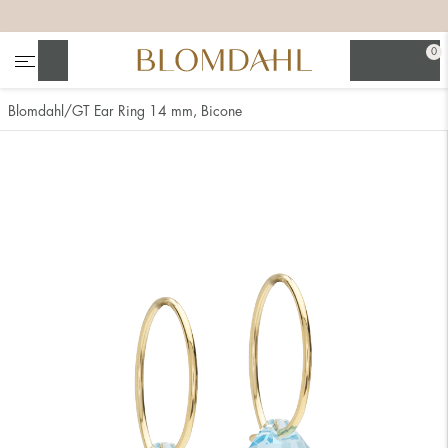
+
+
+
+
0
Søg
Blomdahl
GT Ear Ring 14 mm, Bicone
Se alt
Næsesmykker