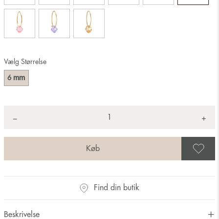
Vælg Størrelse
mm
6
Antal
+
*
−
G
Find din butik
Beskrivelse