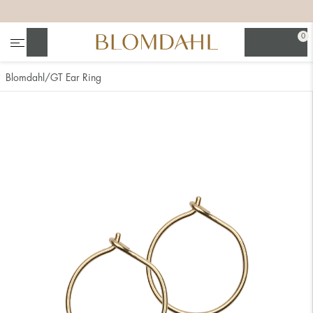
+
+
+
+
0
Søg
Blomdahl
GT Ear Ring
Se alt
Næsesmykker