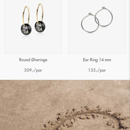
Round Øreringe
Ear Ring 14 mm
309
,-
/par
135
,-
/par