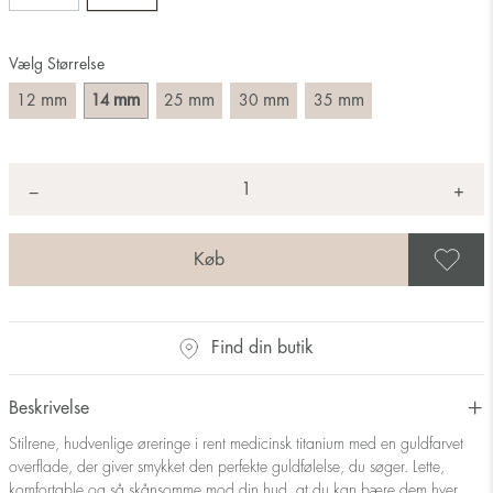
Vælg Størrelse
mm
mm
mm
mm
mm
12
14
25
30
35
Antal
+
*
−
G
Find din butik
Beskrivelse
Stilrene, hudvenlige øreringe i rent medicinsk titanium med en guldfarvet
overflade, der giver smykket den perfekte guldfølelse, du søger. Lette,
komfortable og så skånsomme mod din hud, at du kan bære dem hver