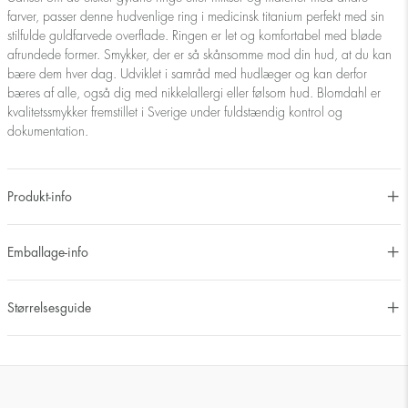
farver, passer denne hudvenlige ring i medicinsk titanium perfekt med sin
stilfulde guldfarvede overflade. Ringen er let og komfortabel med bløde
afrundede former. Smykker, der er så skånsomme mod din hud, at du kan
bære dem hver dag. Udviklet i samråd med hudlæger og kan derfor
bæres af alle, også dig med nikkelallergi eller følsom hud. Blomdahl er
kvalitetssmykker fremstillet i Sverige under fuldstændig kontrol og
dokumentation.
Produkt-info
Emballage-info
Størrelsesguide