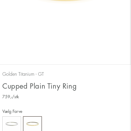
Golden Titanium - GT
Cupped Plain Tiny Ring
759
,-
/stk
Vælg Farve
Måler ringens inderside 17 mm svarer derfor til ringstørrelse 17.