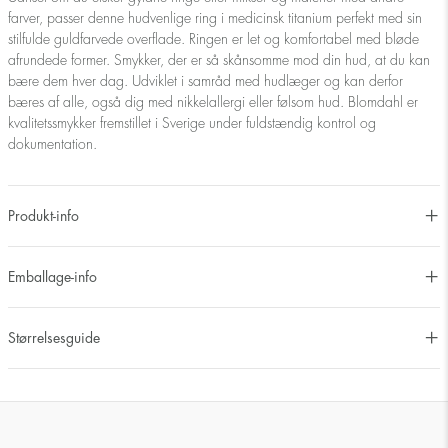
farver, passer denne hudvenlige ring i medicinsk titanium perfekt med sin
stilfulde guldfarvede overflade. Ringen er let og komfortabel med bløde
afrundede former. Smykker, der er så skånsomme mod din hud, at du kan
bære dem hver dag. Udviklet i samråd med hudlæger og kan derfor
bæres af alle, også dig med nikkelallergi eller følsom hud. Blomdahl er
kvalitetssmykker fremstillet i Sverige under fuldstændig kontrol og
dokumentation.
Produkt-info
Emballage-info
Størrelsesguide