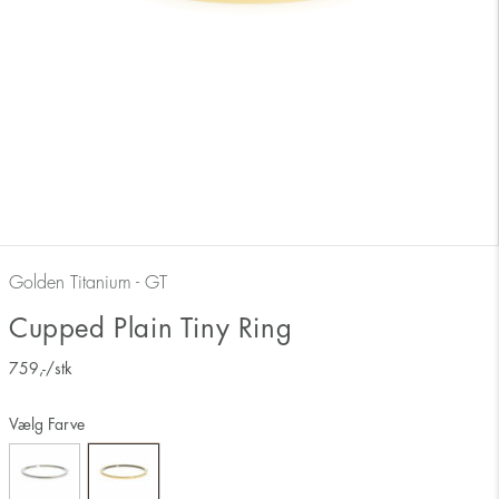
Golden Titanium - GT
Cupped Plain Tiny Ring
759
,-
/stk
Vælg Farve
Måler ringens inderside 17 mm svarer derfor til ringstørrelse 17.