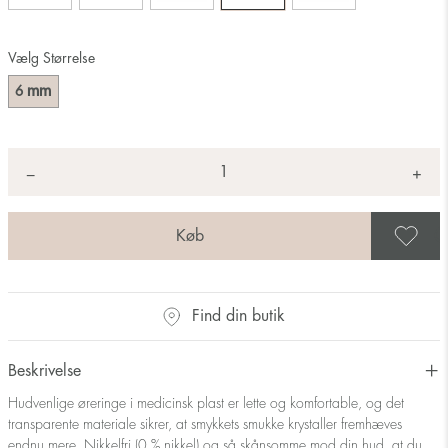
Vælg Størrelse
mm
6
Antal
+
*
−
G
Find din butik
Beskrivelse
Hudvenlige øreringe i medicinsk plast er lette og komfortable, og det
transparente materiale sikrer, at smykkets smukke krystaller fremhæves
endnu mere. Nikkelfri (0 % nikkel) og så skånsomme mod din hud, at du