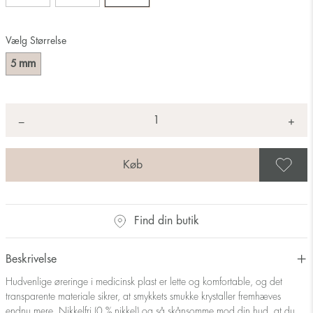
Vælg Størrelse
mm
5
Antal
+
*
−
G
Find din butik
Beskrivelse
Hudvenlige øreringe i medicinsk plast er lette og komfortable, og det
transparente materiale sikrer, at smykkets smukke krystaller fremhæves
endnu mere. Nikkelfri (0 % nikkel) og så skånsomme mod din hud, at du