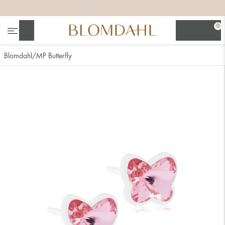
+
+
+
+
0
Søg
Blomdahl
MP Butterfly
Se alt
Næsesmykker