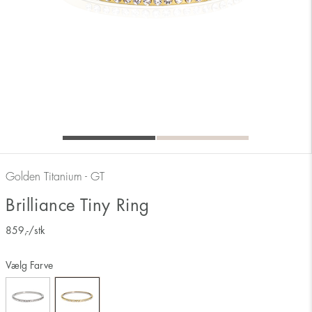
Golden Titanium - GT
Brilliance Tiny Ring
859
,-
/stk
Vælg Farve
Måler ringens inderside 17 mm svarer derfor til ringstørrelse 17.