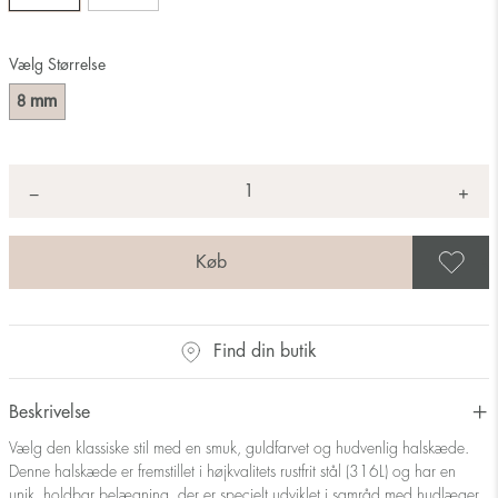
Vælg Størrelse
mm
8
Antal
+
*
−
G
Find din butik
Beskrivelse
Vælg den klassiske stil med en smuk, guldfarvet og hudvenlig halskæde.
Denne halskæde er fremstillet i højkvalitets rustfrit stål (316L) og har en
unik, holdbar belægning, der er specielt udviklet i samråd med hudlæger.