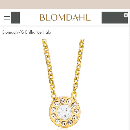
+
+
+
+
0
Søg
Blomdahl
G Brilliance Halo
Se alt
Næsesmykker