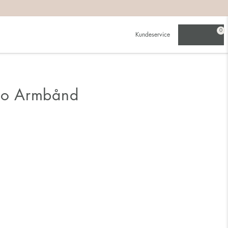
0
Kundeservice
alo Armbånd