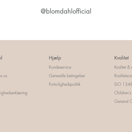
@blomdahlofficial
l
Hjælp
Kvalitet
Kundeservice
Kvalitet & 
s os
Generelle betingelser
Kvalitetscer
Fortrolighedspolitik
ISO 13485
ighedserklæring
Children's
General Ce