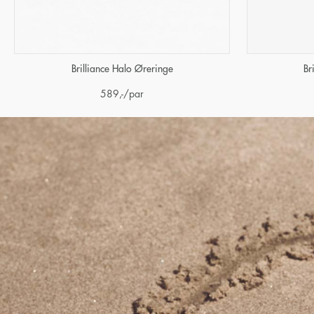
Brilliance Halo Øreringe
Br
589
,-
/par