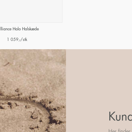
illiance Halo Halskæde
1 059
,-
/stk
Kund
Her finder