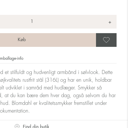
+
Gem 
mballage-info
et stilfuldt og hudvenligt armbånd i sølvlook. Dette
øjkvalitets rustfrit stål (316L) og har en unik, holdbar
elt udviklet i samråd med hudlæger. Smykker så
, at du kan bære dem hver dag, også selvom du har
m hud. Blomdahl er kvalitetssmykker fremstillet under
dokumentation.
Find din butik