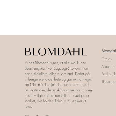
Blomdah
Om os
Vi hos Blomdahl synes, at alle skal kunne
Arbejd ho
bære smykker hver dag, også selvom man
har nikkelallergi eller følsom hud. Derfor går
Find butik
vi længere end de fleste og går ekstra meget
Tilgængel
op i de små detaljer, der gør en stor forskel.
Fra materialer, der er skånsomme mod huden
til samvittighedsfuld fremstilling i Sverige og
kvalitet, der holder til det liv, du ønsker at
leve.