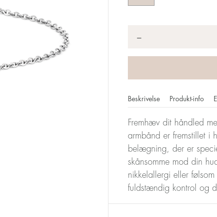
Antal
*
−
Beskrivelse
Produkt-info
E
Fremhæv dit håndled med 
armbånd er fremstillet i h
belægning, der er speci
skånsomme mod din hud
nikkelallergi eller følso
fuldstændig kontrol og 