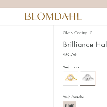
Silvery Coating - S
Brilliance H
959
,-
/stk
Vælg Farve
Vælg Størrelse
mm
8