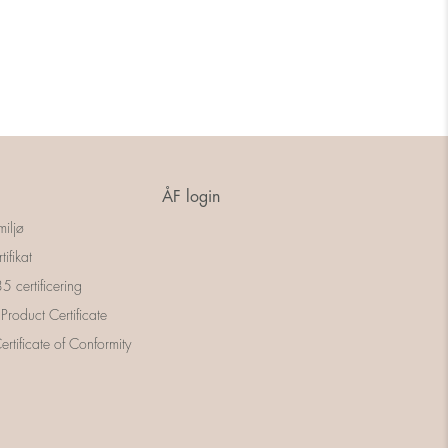
ÅF login
miljø
tifikat
 certificering
 Product Certificate
rtificate of Conformity