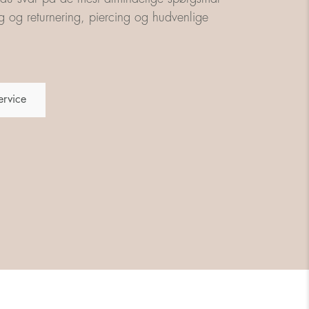
g og returnering, piercing og hudvenlige
ervice