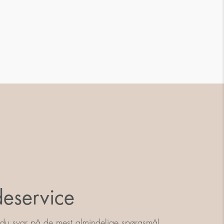
eservice
 du svar på de mest almindelige spørgsmål