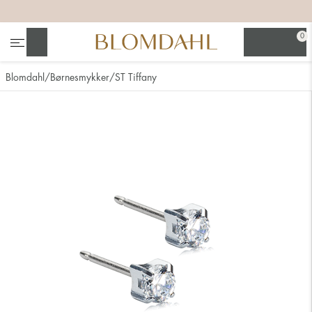
+
+
+
+
0
Søg
Blomdahl
Børnesmykker
ST Tiffany
Se alt
Næsesmykker