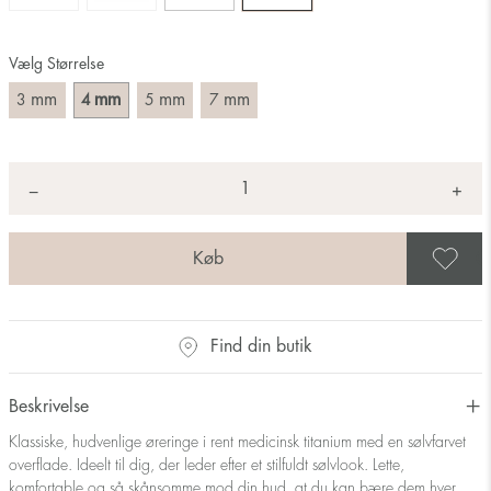
Vælg Størrelse
mm
mm
mm
mm
3
4
5
7
Antal
+
*
−
G
Find din butik
Beskrivelse
Klassiske, hudvenlige øreringe i rent medicinsk titanium med en sølvfarvet
overflade. Ideelt til dig, der leder efter et stilfuldt sølvlook. Lette,
komfortable og så skånsomme mod din hud, at du kan bære dem hver