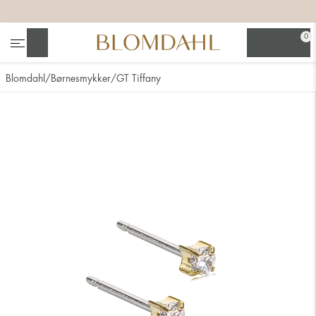
+
+
+
+
0
Søg
Blomdahl
Børnesmykker
GT Tiffany
Se alt
Næsesmykker