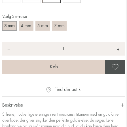
Vælg Størrelse
mm
mm
mm
mm
3
4
5
7
Antal
+
*
−
G
Find din butik
Beskrivelse
Stilrene, hudvenlige øreringe i rent medicinsk titanium med en guldfarvet
overflade, der giver smykket den perfekte guldfølelse, du søger. Lette,
komfortable og så skånsomme mod din hud, at du kan bære dem hver