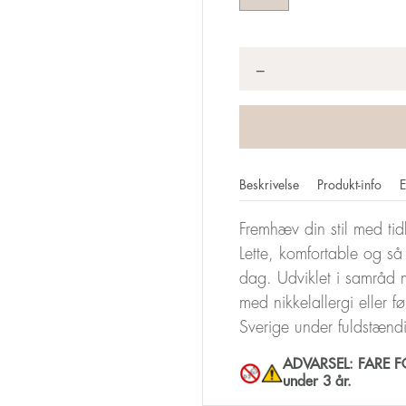
Antal
*
−
Beskrivelse
Produkt-info
E
Fremhæv din stil med tid
Lette, komfortable og 
dag. Udviklet i samråd 
med nikkelallergi eller f
Sverige under fuldstænd
ADVARSEL: FARE FOR
under 3 år.