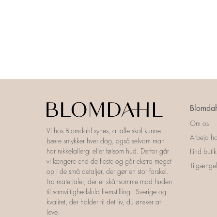
Blomdah
Om os
Vi hos Blomdahl synes, at alle skal kunne
Arbejd ho
bære smykker hver dag, også selvom man
har nikkelallergi eller følsom hud. Derfor går
Find butik
vi længere end de fleste og går ekstra meget
Tilgængel
op i de små detaljer, der gør en stor forskel.
Fra materialer, der er skånsomme mod huden
til samvittighedsfuld fremstilling i Sverige og
kvalitet, der holder til det liv, du ønsker at
leve.