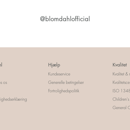
@blomdahlofficial
l
Hjælp
Kvalitet
Kundeservice
Kvalitet & 
s os
Generelle betingelser
Kvalitetscer
Fortrolighedspolitik
ISO 13485
ighedserklæring
Children's
General Ce