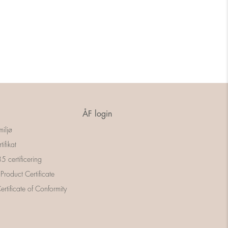
ÅF login
miljø
tifikat
 certificering
 Product Certificate
rtificate of Conformity