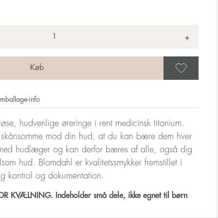
+
Gem 
mballage-info
løse, hudvenlige øreringe i rent medicinsk titanium.
så skånsomme mod din hud, at du kan bære dem hver
med hudlæger og kan derfor bæres af alle, også dig
ølsom hud. Blomdahl er kvalitetssmykker fremstillet i
ig kontrol og dokumentation.
 KVÆLNING. Indeholder små dele, ikke egnet til børn